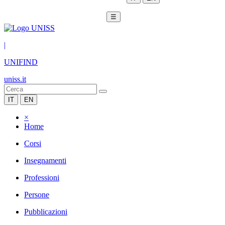
☰
|
UNIFIND
uniss.it
IT
EN
×
Home
Corsi
Insegnamenti
Professioni
Persone
Pubblicazioni