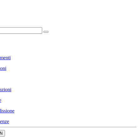
menti
ioni
azioni
e
issione
enze
N