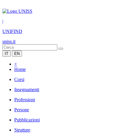
|
UNIFIND
uniss.it
IT
EN
×
Home
Corsi
Insegnamenti
Professioni
Persone
Pubblicazioni
Strutture