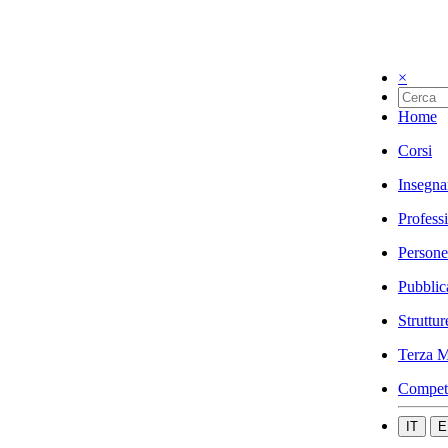
×
Home
Corsi
Insegna
Profess
Persone
Pubblic
Struttur
Terza M
Compet
IT
E