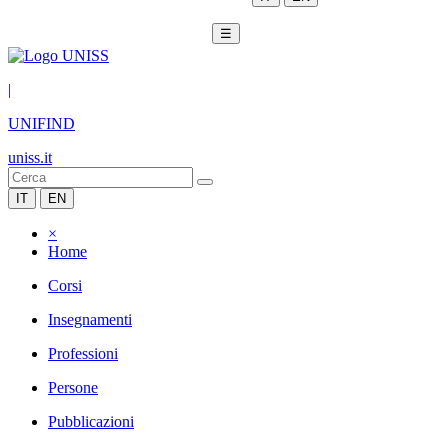
☰
|
UNIFIND
uniss.it
IT
EN
×
Home
Corsi
Insegnamenti
Professioni
Persone
Pubblicazioni