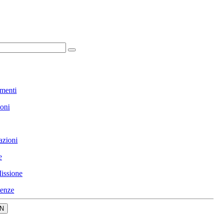
menti
ioni
azioni
e
issione
enze
N