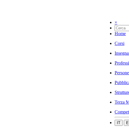
×
Home
Corsi
Insegna
Profess
Persone
Pubblic
Struttur
Terza M
Compet
IT
E