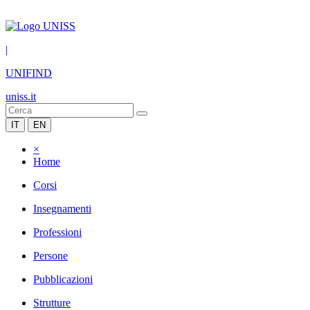
|
UNIFIND
uniss.it
IT
EN
×
Home
Corsi
Insegnamenti
Professioni
Persone
Pubblicazioni
Strutture