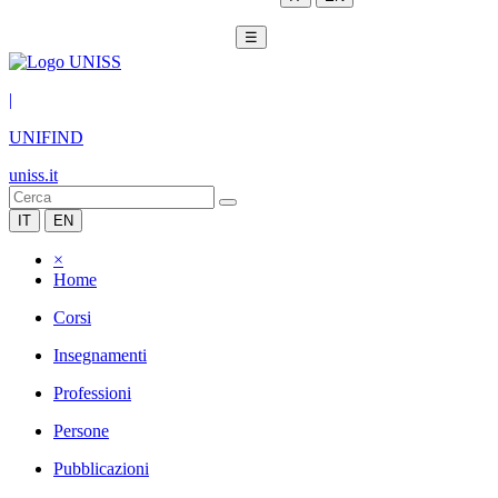
☰
|
UNIFIND
uniss.it
IT
EN
×
Home
Corsi
Insegnamenti
Professioni
Persone
Pubblicazioni