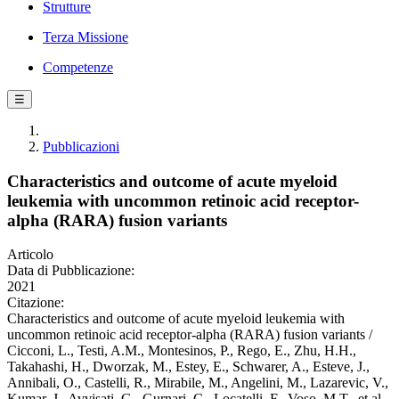
Strutture
Terza Missione
Competenze
☰
Pubblicazioni
Characteristics and outcome of acute myeloid
leukemia with uncommon retinoic acid receptor-
alpha (RARA) fusion variants
Articolo
Data di Pubblicazione:
2021
Citazione:
Characteristics and outcome of acute myeloid leukemia with
uncommon retinoic acid receptor-alpha (RARA) fusion variants /
Cicconi, L., Testi, A.M., Montesinos, P., Rego, E., Zhu, H.H.,
Takahashi, H., Dworzak, M., Estey, E., Schwarer, A., Esteve, J.,
Annibali, O., Castelli, R., Mirabile, M., Angelini, M., Lazarevic, V.,
Kumar, J., Avvisati, G., Gurnari, C., Locatelli, F., Voso, M.T., et al..