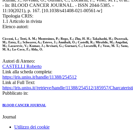
- In: BLOOD CANCER JOURNAL. - ISSN 2044-5385. -
11:10(2021), p. 167. [10.1038/s41408-021-00561-w]
Tipologia CRIS:
1.1 Articolo in rivista
Elenco autori:
Cicconi, L.; Testi, A. M.; Montesinos, P.; Rego, E.; Zhu, H. H.; Takahashi, H.; Dworzak,
M.; Estey, E.; Schwarer, A.; Esteve, J.; Annibali, O.; Castelli, R.; Mirabile, M.; Angelini,
M.; Lazarevic, V.; Kumar, J.; Avvisati, G.; Gurnari, C.; Locatelli, F.; Voso, M. T.; Sanz,
M. A.; Lo-Coco, F.; Abla, O.
Autori di Ateneo:
CASTELLI Roberto
Link alla scheda completa:
https://iris.uniss.it/handle/11388/254512
Link al Full Text:
https://iris.uniss.it//retrieve/handle/11388/254512/185957/Char
Pubblicato in:
BLOOD CANCER JOURNAL
Journal
Utilizzo dei cookie