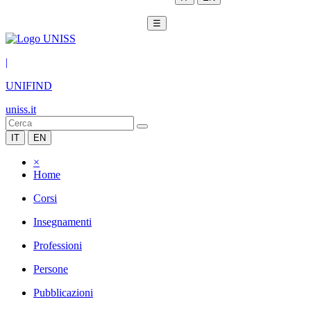
☰
|
UNIFIND
uniss.it
IT
EN
×
Home
Corsi
Insegnamenti
Professioni
Persone
Pubblicazioni