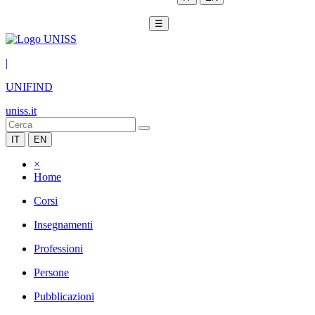
☰
|
UNIFIND
uniss.it
IT
EN
×
Home
Corsi
Insegnamenti
Professioni
Persone
Pubblicazioni