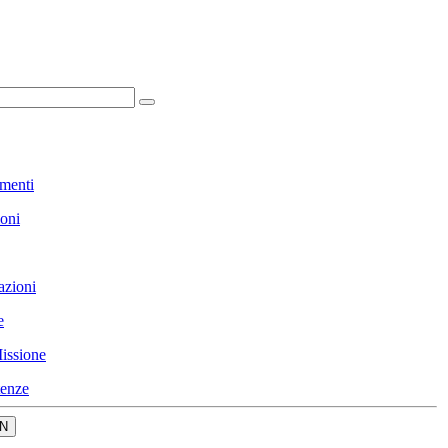
menti
ioni
azioni
e
issione
enze
N