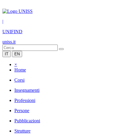
|
UNIFIND
uniss.it
IT
EN
×
Home
Corsi
Insegnamenti
Professioni
Persone
Pubblicazioni
Strutture