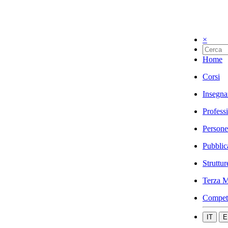
×
Home
Corsi
Insegna
Profess
Persone
Pubblic
Struttur
Terza M
Compet
IT
E