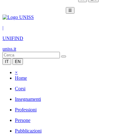
☰
|
UNIFIND
uniss.it
IT
EN
×
Home
Corsi
Insegnamenti
Professioni
Persone
Pubblicazioni