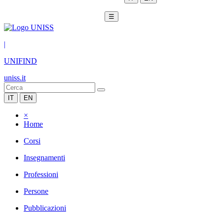
☰
|
UNIFIND
uniss.it
IT
EN
×
Home
Corsi
Insegnamenti
Professioni
Persone
Pubblicazioni