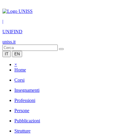
|
UNIFIND
uniss.it
IT
EN
×
Home
Corsi
Insegnamenti
Professioni
Persone
Pubblicazioni
Strutture