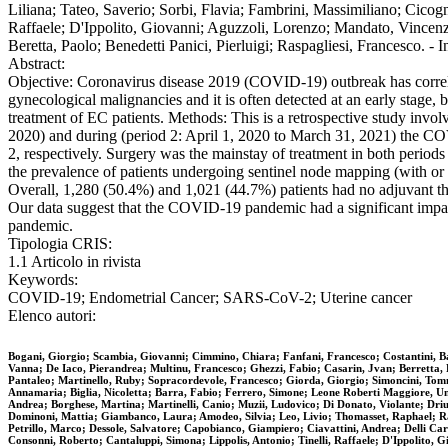
Liliana; Tateo, Saverio; Sorbi, Flavia; Fambrini, Massimiliano; Cico
Raffaele; D'Ippolito, Giovanni; Aguzzoli, Lorenzo; Mandato, Vincenz
Beretta, Paolo; Benedetti Panici, Pierluigi; Raspagliesi, Franc
Abstract:
Objective: Coronavirus disease 2019 (COVID-19) outbreak has correla
gynecological malignancies and it is often detected at an early stage
treatment of EC patients. Methods: This is a retrospective study invol
2020) and during (period 2: April 1, 2020 to March 31, 2021) the CO
2, respectively. Surgery was the mainstay of treatment in both period
the prevalence of patients undergoing sentinel node mapping (with 
Overall, 1,280 (50.4%) and 1,021 (44.7%) patients had no adjuvant t
Our data suggest that the COVID-19 pandemic had a significant impact 
pandemic.
Tipologia CRIS:
1.1 Articolo in rivista
Keywords:
COVID-19; Endometrial Cancer; SARS-CoV-2; Uterine cancer
Elenco autori:
Bogani, Giorgio; Scambia, Giovanni; Cimmino, Chiara; Fanfani, Francesco; Costantini, B
Vanna; De Iaco, Pierandrea; Multinu, Francesco; Ghezzi, Fabio; Casarin, Jvan; Berretta, R
Pantaleo; Martinello, Ruby; Sopracordevole, Francesco; Giorda, Giorgio; Simoncini, Tomma
Annamaria; Biglia, Nicoletta; Barra, Fabio; Ferrero, Simone; Leone Roberti Maggiore, Umb
Andrea; Borghese, Martina; Martinelli, Canio; Muzii, Ludovico; Di Donato, Violante; Driul
Dominoni, Mattia; Giambanco, Laura; Amodeo, Silvia; Leo, Livio; Thomasset, Raphael; Rai
Petrillo, Marco; Dessole, Salvatore; Capobianco, Giampiero; Ciavattini, Andrea; Delli Car
Consonni, Roberto; Cantaluppi, Simona; Lippolis, Antonio; Tinelli, Raffaele; D'Ippolito,