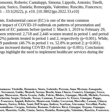
onsonni, Roberto; Cantaluppi, Simona; Lippolis, Antonio; Tinelli,
zia; Surico, Daniela; Remorgida, Valentino; Ruscitto, Francesco;
 33:1(2022), p. e10. [10.3802/jgo.2022.33.e10]
ents. Endometrial cancer (EC) is one of the most common
 the impact of COVID-19 outbreak on patterns of presentation and
tment of EC patients before (period 1: March 1, 2019 to February 29,
een retrieved: 2,718 and 2,446 women treated in period 1 and period
%) patients treated in period 1 and 2, respectively (p<0.001). While,
 pandemic (46.7% in period 1 vs. 52.8% in period 2; p<0.001).
se has increased during COVID-19 pandemic (p<0.001). Conclusion:
ngs highlight the need to implement healthcare services during the
 Tommaso; Vitobello, Domenico; Siesto, Gabriele; Perrone, Anna Myriam; Zanagnolo,
ia; Stevenazzi, Guido; Montoli, Serena; Boschi, Anna Chiara; Comerci, Giuseppe; Greco,
pe; Matarazzo, Maria Grazia; Zullo, Fulvio; Bifulco, Giuseppe; Morelli, Michele; Ferrero,
Schettini, Sergio; Orlando, Teresa; Cannone, Francesco G; Ettore, Giuseppe; Puppo,
, Francesco; Angioli, Roberto; Mantovani, Giulia; Ceccaroni, Marcello; Cassani, Chiara;
ato, Enrico; Kilzie, Sami; Dell'Acqua, Andrea; Scarfone, Giovanna; Vercellini, Paolo;
Massimiliano; Cicogna, Stefania; Romano, Federico; Ricci, Giuseppe; Trojano, Giuseppe;
ati, Maurizio; Gallo, Cinzia; Surico, Daniela; Remorgida, Valentino; Ruscitto, Francesco;