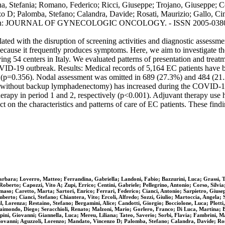
gna, Stefania; Romano, Federico; Ricci, Giuseppe; Trojano, Giuseppe; C
o D; Palomba, Stefano; Calandra, Davide; Rosati, Maurizio; Gallo, Cin
esco. - In: JOURNAL OF GYNECOLOGIC ONCOLOGY. - ISSN 2005-0380. -
ted with the disruption of screening activities and diagnostic assessm
, because it frequently produces symptoms. Here, we aim to investigate
ving 54 centers in Italy. We evaluated patterns of presentation and trea
VID-19 outbreak. Results: Medical records of 5,164 EC patients have b
s (p=0.356). Nodal assessment was omitted in 689 (27.3%) and 484 (21.2
or without backup lymphadenectomy) has increased during the COVID-19
herapy in period 1 and 2, respectively (p<0.001). Adjuvant therapy u
on the characteristics and patterns of care of EC patients. These findi
arbara; Loverro, Matteo; Ferrandina, Gabriella; Landoni, Fabio; Bazzurini, Luca; Grassi,
oberto; Capozzi, Vito A; Zupi, Errico; Centini, Gabriele; Pellegrino, Antonio; Corso, Silv
so; Caretto, Marta; Sartori, Enrico; Ferrari, Federico; Cianci, Antonio; Sarpietro, Giusep
erto; Cianci, Stefano; Chiantera, Vito; Ercoli, Alfredo; Sozzi, Giulio; Martoccia, Angela; 
, Lorenza; Restaino, Stefano; Bergamini, Alice; Candotti, Giorgio; Bocciolone, Luca; Plotti
mondo, Diego; Seracchioli, Renato; Malzoni, Mario; Gorlero, Franco; Di Luca, Martina; Bus
pini, Giovanni; Giannella, Luca; Mereu, Liliana; Tateo, Saverio; Sorbi, Flavia; Fambrini, 
 Giovanni; Aguzzoli, Lorenzo; Mandato, Vincenzo D; Palomba, Stefano; Calandra, Davide; Ros