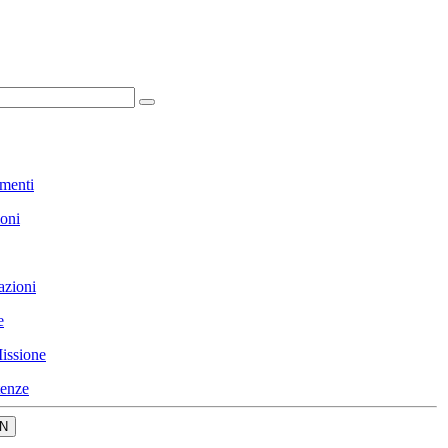
menti
ioni
azioni
e
issione
enze
N