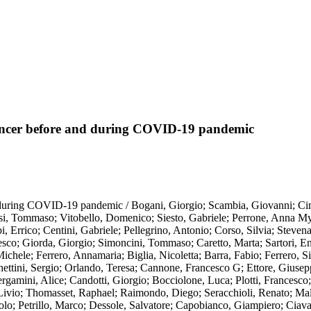
 cancer before and during COVID-19 pandemic
nd during COVID-19 pandemic / Bogani, Giorgio; Scambia, Giovanni; Cim
ssi, Tommaso; Vitobello, Domenico; Siesto, Gabriele; Perrone, Anna M
i, Errico; Centini, Gabriele; Pellegrino, Antonio; Corso, Silvia; Stev
co; Giorda, Giorgio; Simoncini, Tommaso; Caretto, Marta; Sartori, Enri
Michele; Ferrero, Annamaria; Biglia, Nicoletta; Barra, Fabio; Ferrero,
chettini, Sergio; Orlando, Teresa; Cannone, Francesco G; Ettore, Giuse
rgamini, Alice; Candotti, Giorgio; Bocciolone, Luca; Plotti, Francesco
ivio; Thomasset, Raphael; Raimondo, Diego; Seracchioli, Renato; Malz
olo; Petrillo, Marco; Dessole, Salvatore; Capobianco, Giampiero; Ciava