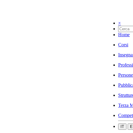
×
Home
Corsi
Insegna
Profess
Persone
Pubblic
Struttur
Terza M
Compet
IT
E