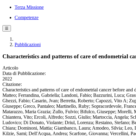
Terza Missione
Competenze
☰
Pubblicazioni
Characteristics and patterns of care of endometrial
Articolo
Data di Pubblicazione:
2022
Citazione:
Characteristics and patterns of care of endometrial cancer before a
Matteo; Ferrandina, Gabriella; Landoni, Fabio; Bazzurini, Luca; Gra
Ghezzi, Fabio; Casarin, Jvan; Berretta, Roberto; Capozzi, Vito A; Zup
Giuseppe; Greco, Pantaleo; Martinello, Ruby; Sopracordevole, Frances
Matarazzo, Maria Grazia; Zullo, Fulvio; Bifulco, Giuseppe; Morelli, 
Chiantera, Vito; Ercoli, Alfredo; Sozzi, Giulio; Martoccia, Angela; S
Ludovico; Di Donato, Violante; Driul, Lorenza; Restaino, Stefano; Be
Chiara; Dominoni, Mattia; Giambanco, Laura; Amodeo, Silvia; Leo, L
Kilzie, Sami; Dell'Acqua, Andrea; Scarfone, Giovanna; Vercellini, Pa