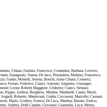
mino, Chiara; Fanfani, Francesco; Costantini, Barbara; Loverro,
yriam; Zanagnolo, Vanna; De Iaco, Pierandrea; Multinu, Francesco;
enazzi, Guido; Montoli, Serena; Boschi, Anna Chiara; Comerci,
co; Ferrari, Federico; Cianci, Antonio; Sarpietro, Giuseppe;
 Simone; Leone Roberti Maggiore, Umberto; Cianci, Stefano;
ppe; Puppo, Andrea; Borghese, Martina; Martinelli, Canio; Muzii,
; Angioli, Roberto; Mantovani, Giulia; Ceccaroni, Marcello; Cassani,
oni, Mario; Gorlero, Franco; Di Luca, Martina; Busato, Enrico;
ttini, Andrea; Delli Carpini, Giovanni; Giannella, Luca; Mereu,