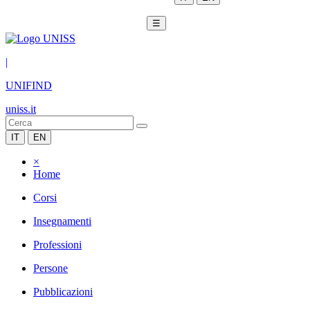
☰
|
UNIFIND
uniss.it
IT
EN
×
Home
Corsi
Insegnamenti
Professioni
Persone
Pubblicazioni