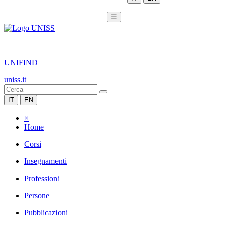
☰
|
UNIFIND
uniss.it
IT
EN
×
Home
Corsi
Insegnamenti
Professioni
Persone
Pubblicazioni