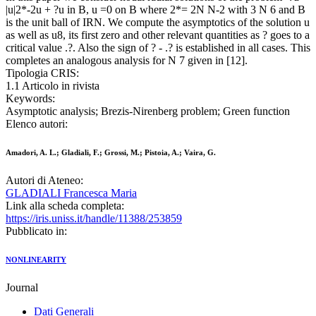
|u|2*-2u + ?u in B, u =0 on B where 2*= 2N N-2 with 3 N 6 and B
is the unit ball of IRN. We compute the asymptotics of the solution u
as well as u8, its first zero and other relevant quantities as ? goes to a
critical value .?. Also the sign of ? - .? is established in all cases. This
completes an analogous analysis for N 7 given in [12].
Tipologia CRIS:
1.1 Articolo in rivista
Keywords:
Asymptotic analysis; Brezis-Nirenberg problem; Green function
Elenco autori:
Amadori, A. L.; Gladiali, F.; Grossi, M.; Pistoia, A.; Vaira, G.
Autori di Ateneo:
GLADIALI Francesca Maria
Link alla scheda completa:
https://iris.uniss.it/handle/11388/253859
Pubblicato in:
NONLINEARITY
Journal
Dati Generali