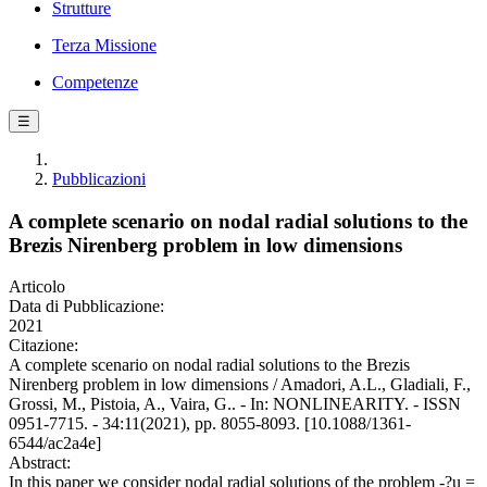
Strutture
Terza Missione
Competenze
☰
Pubblicazioni
A complete scenario on nodal radial solutions to the
Brezis Nirenberg problem in low dimensions
Articolo
Data di Pubblicazione:
2021
Citazione:
A complete scenario on nodal radial solutions to the Brezis
Nirenberg problem in low dimensions / Amadori, A.L., Gladiali, F.,
Grossi, M., Pistoia, A., Vaira, G.. - In: NONLINEARITY. - ISSN
0951-7715. - 34:11(2021), pp. 8055-8093. [10.1088/1361-
6544/ac2a4e]
Abstract:
In this paper we consider nodal radial solutions of the problem -?u =