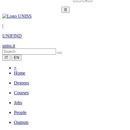
☰
|
UNIFIND
uniss.it
IT
EN
×
Home
Degrees
Courses
Jobs
People
Outputs