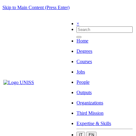
Skip to Main Content (Press Enter)
×
Home
Degrees
Courses
Jobs
People
Outputs
Organizations
Third Mission
Expertise & Skills
IT
EN