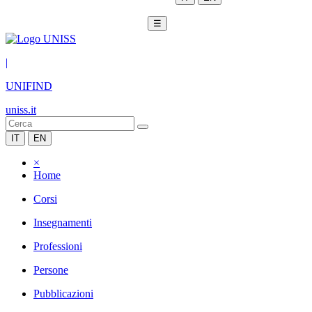
☰
|
UNIFIND
uniss.it
IT
EN
×
Home
Corsi
Insegnamenti
Professioni
Persone
Pubblicazioni