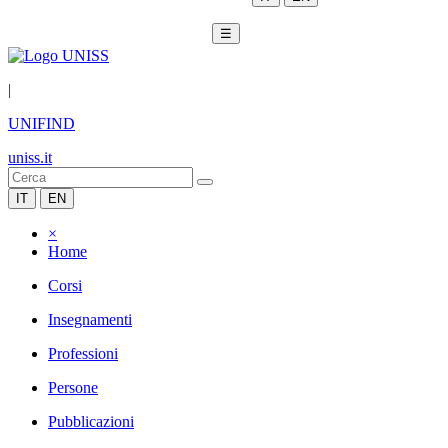
☰
|
UNIFIND
uniss.it
IT
EN
×
Home
Corsi
Insegnamenti
Professioni
Persone
Pubblicazioni