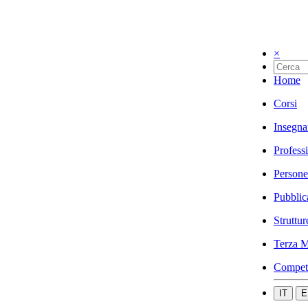
×
Home
Corsi
Insegna
Profess
Persone
Pubblic
Struttur
Terza M
Compet
IT
E