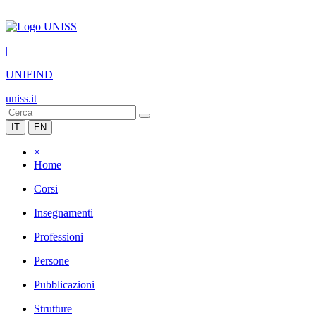
|
UNIFIND
uniss.it
IT
EN
×
Home
Corsi
Insegnamenti
Professioni
Persone
Pubblicazioni
Strutture