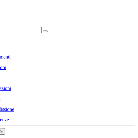
menti
ioni
azioni
e
issione
enze
N