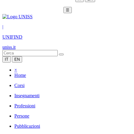
☰
|
UNIFIND
uniss.it
IT
EN
×
Home
Corsi
Insegnamenti
Professioni
Persone
Pubblicazioni