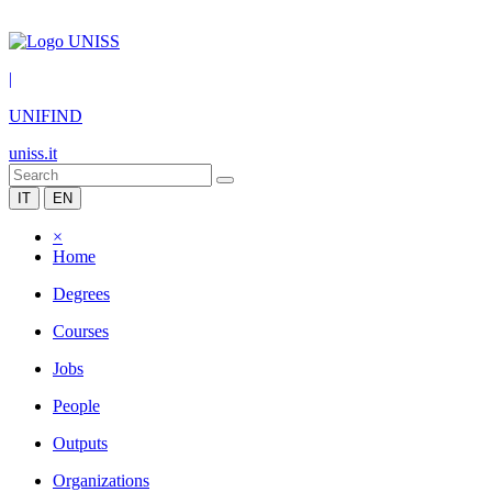
|
UNIFIND
uniss.it
IT
EN
×
Home
Degrees
Courses
Jobs
People
Outputs
Organizations