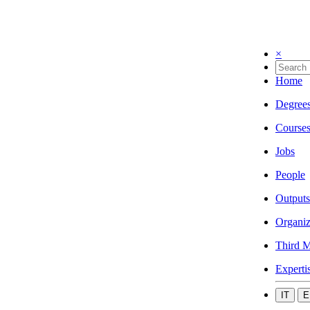
×
Home
Degree
Course
Jobs
People
Outputs
Organiz
Third M
Experti
IT
E