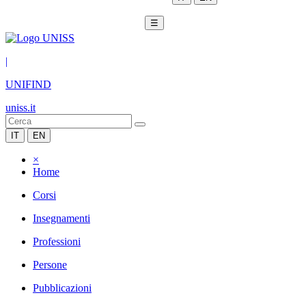
☰
|
UNIFIND
uniss.it
IT
EN
×
Home
Corsi
Insegnamenti
Professioni
Persone
Pubblicazioni