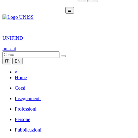
☰
|
UNIFIND
uniss.it
IT
EN
×
Home
Corsi
Insegnamenti
Professioni
Persone
Pubblicazioni