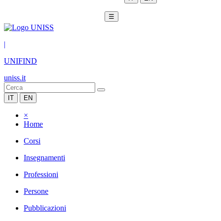
☰
|
UNIFIND
uniss.it
IT
EN
×
Home
Corsi
Insegnamenti
Professioni
Persone
Pubblicazioni