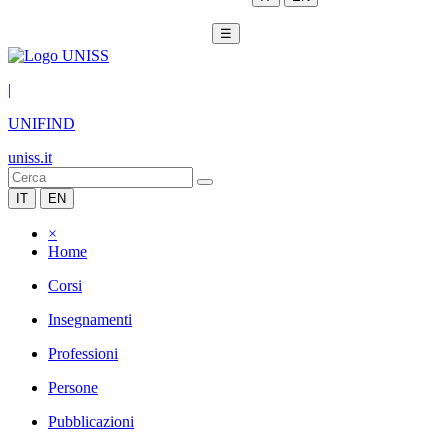
☰
|
UNIFIND
uniss.it
IT
EN
×
Home
Corsi
Insegnamenti
Professioni
Persone
Pubblicazioni