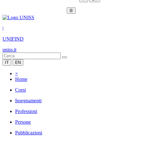
☰
|
UNIFIND
uniss.it
IT
EN
×
Home
Corsi
Insegnamenti
Professioni
Persone
Pubblicazioni