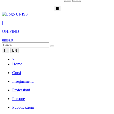
☰
|
UNIFIND
uniss.it
IT
EN
×
Home
Corsi
Insegnamenti
Professioni
Persone
Pubblicazioni