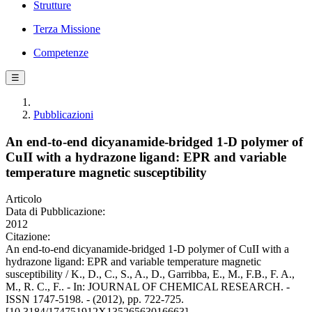
Strutture
Terza Missione
Competenze
☰
Pubblicazioni
An end-to-end dicyanamide-bridged 1-D polymer of
CuII with a hydrazone ligand: EPR and variable
temperature magnetic susceptibility
Articolo
Data di Pubblicazione:
2012
Citazione:
An end-to-end dicyanamide-bridged 1-D polymer of CuII with a
hydrazone ligand: EPR and variable temperature magnetic
susceptibility / K., D., C., S., A., D., Garribba, E., M., F.B., F. A.,
M., R. C., F.. - In: JOURNAL OF CHEMICAL RESEARCH. -
ISSN 1747-5198. - (2012), pp. 722-725.
[10.3184/174751912X13526563016663]