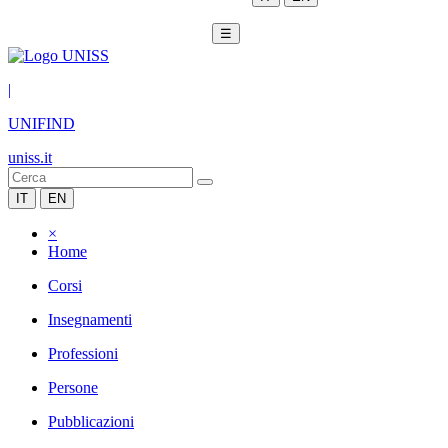
☰
|
UNIFIND
uniss.it
IT
EN
×
Home
Corsi
Insegnamenti
Professioni
Persone
Pubblicazioni