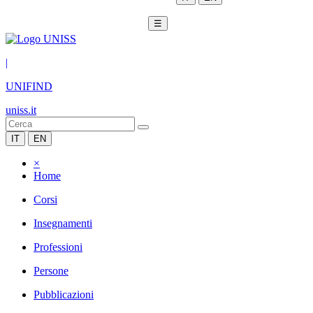
☰
|
UNIFIND
uniss.it
IT
EN
×
Home
Corsi
Insegnamenti
Professioni
Persone
Pubblicazioni