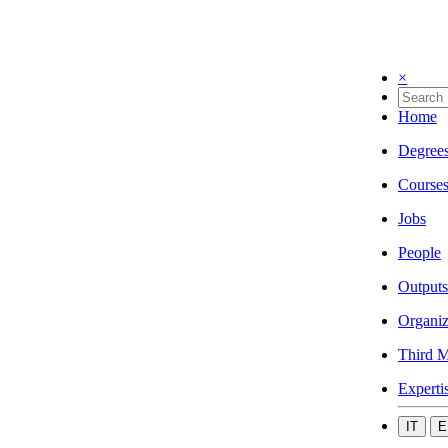
×
Home
Degree
Course
Jobs
People
Outputs
Organiz
Third M
Experti
IT
E