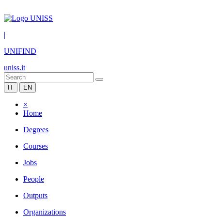
|
UNIFIND
uniss.it
IT
EN
×
Home
Degrees
Courses
Jobs
People
Outputs
Organizations