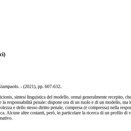
ci)
Giampaolo. - (2021), pp. 607-632.
cionis, sintesi linguistica del modello, ormai generalmente recepito, c
 la responsabilità penale: dispone ora di un ruolo e di un modello, ma lo 
olezza e dello stesso diritto penale, compresa (e compressa) nella respon
. Alcune altre costanti, però, in particolare la ricerca di un profilo di vol
mativo.