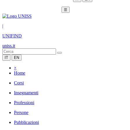
☰
|
UNIFIND
uniss.it
IT
EN
×
Home
Corsi
Insegnamenti
Professioni
Persone
Pubblicazioni