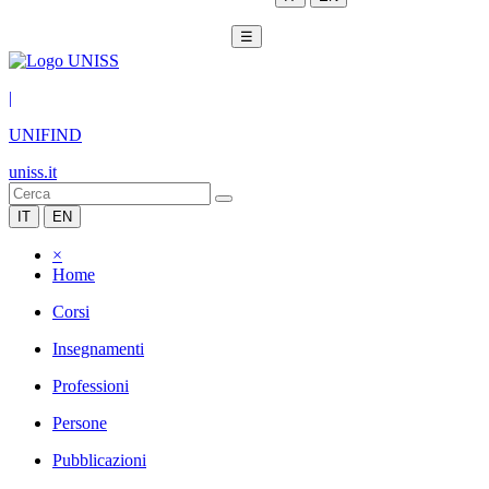
☰
|
UNIFIND
uniss.it
IT
EN
×
Home
Corsi
Insegnamenti
Professioni
Persone
Pubblicazioni