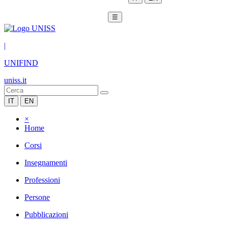
☰
|
UNIFIND
uniss.it
IT
EN
×
Home
Corsi
Insegnamenti
Professioni
Persone
Pubblicazioni