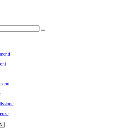
menti
ioni
azioni
e
issione
enze
N