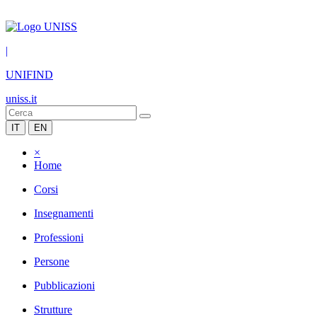
|
UNIFIND
uniss.it
IT
EN
×
Home
Corsi
Insegnamenti
Professioni
Persone
Pubblicazioni
Strutture