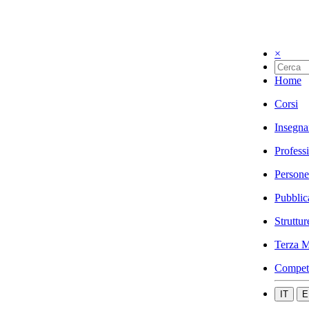
×
Home
Corsi
Insegna
Profess
Persone
Pubblic
Struttur
Terza M
Compet
IT
E