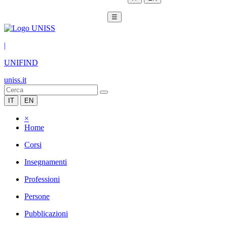
☰
|
UNIFIND
uniss.it
IT
EN
×
Home
Corsi
Insegnamenti
Professioni
Persone
Pubblicazioni