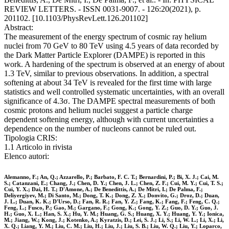
REVIEW LETTERS. - ISSN 0031-9007. - 126:20(2021), p.
201102. [10.1103/PhysRevLett.126.201102]
Abstract:
The measurement of the energy spectrum of cosmic ray helium
nuclei from 70 GeV to 80 TeV using 4.5 years of data recorded by
the Dark Matter Particle Explorer (DAMPE) is reported in this
work. A hardening of the spectrum is observed at an energy of about
1.3 TeV, similar to previous observations. In addition, a spectral
softening at about 34 TeV is revealed for the first time with large
statistics and well controlled systematic uncertainties, with an overall
significance of 4.3σ. The DAMPE spectral measurements of both
cosmic protons and helium nuclei suggest a particle charge
dependent softening energy, although with current uncertainties a
dependence on the number of nucleons cannot be ruled out.
Tipologia CRIS:
1.1 Articolo in rivista
Elenco autori:
Alemanno, F.; An, Q.; Azzarello, P.; Barbato, F. C. T.; Bernardini, P.; Bi, X. J.; Cai, M.
S.; Catanzani, E.; Chang, J.; Chen, D. Y.; Chen, J. L.; Chen, Z. F.; Cui, M. Y.; Cui, T. S.;
Cui, Y. X.; Dai, H. T.; D'Amone, A.; De Benedittis, A.; De Mitri, I.; De Palma, F.;
Deliyergiyev, M.; Di Santo, M.; Dong, T. K.; Dong, Z. X.; Donvito, G.; Droz, D.; Duan,
J. L.; Duan, K. K.; D'Urso, D.; Fan, R. R.; Fan, Y. Z.; Fang, K.; Fang, F.; Feng, C. Q.;
Feng, L.; Fusco, P.; Gao, M.; Gargano, F.; Gong, K.; Gong, Y. Z.; Guo, D. Y.; Guo, J.
H.; Guo, X. L.; Han, S. X.; Hu, Y. M.; Huang, G. S.; Huang, X. Y.; Huang, Y. Y.; Ionica,
M.; Jiang, W.; Kong, J.; Kotenko, A.; Kyratzis, D.; Lei, S. J.; Li, S.; Li, W. L.; Li, X.; Li,
X. Q.; Liang, Y. M.; Liu, C. M.; Liu, H.; Liu, J.; Liu, S. B.; Liu, W. Q.; Liu, Y.; Loparco,