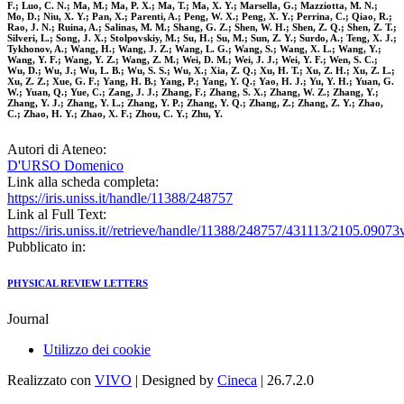
F.; Luo, C. N.; Ma, M.; Ma, P. X.; Ma, T.; Ma, X. Y.; Marsella, G.; Mazziotta, M. N.;
Mo, D.; Niu, X. Y.; Pan, X.; Parenti, A.; Peng, W. X.; Peng, X. Y.; Perrina, C.; Qiao, R.;
Rao, J. N.; Ruina, A.; Salinas, M. M.; Shang, G. Z.; Shen, W. H.; Shen, Z. Q.; Shen, Z. T.;
Silveri, L.; Song, J. X.; Stolpovskiy, M.; Su, H.; Su, M.; Sun, Z. Y.; Surdo, A.; Teng, X. J.;
Tykhonov, A.; Wang, H.; Wang, J. Z.; Wang, L. G.; Wang, S.; Wang, X. L.; Wang, Y.;
Wang, Y. F.; Wang, Y. Z.; Wang, Z. M.; Wei, D. M.; Wei, J. J.; Wei, Y. F.; Wen, S. C.;
Wu, D.; Wu, J.; Wu, L. B.; Wu, S. S.; Wu, X.; Xia, Z. Q.; Xu, H. T.; Xu, Z. H.; Xu, Z. L.;
Xu, Z. Z.; Xue, G. F.; Yang, H. B.; Yang, P.; Yang, Y. Q.; Yao, H. J.; Yu, Y. H.; Yuan, G.
W.; Yuan, Q.; Yue, C.; Zang, J. J.; Zhang, F.; Zhang, S. X.; Zhang, W. Z.; Zhang, Y.;
Zhang, Y. J.; Zhang, Y. L.; Zhang, Y. P.; Zhang, Y. Q.; Zhang, Z.; Zhang, Z. Y.; Zhao,
C.; Zhao, H. Y.; Zhao, X. F.; Zhou, C. Y.; Zhu, Y.
Autori di Ateneo:
D'URSO Domenico
Link alla scheda completa:
https://iris.uniss.it/handle/11388/248757
Link al Full Text:
https://iris.uniss.it//retrieve/handle/11388/248757/431113/2105.09073
Pubblicato in:
PHYSICAL REVIEW LETTERS
Journal
Utilizzo dei cookie
Realizzato con
VIVO
| Designed by
Cineca
| 26.7.2.0