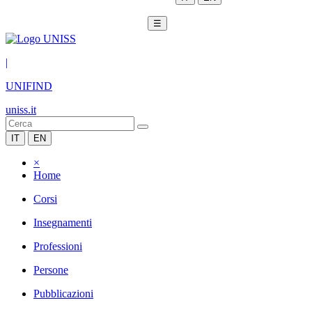
☰
|
UNIFIND
uniss.it
IT
EN
×
Home
Corsi
Insegnamenti
Professioni
Persone
Pubblicazioni