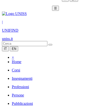
☰
|
UNIFIND
uniss.it
IT
EN
×
Home
Corsi
Insegnamenti
Professioni
Persone
Pubblicazioni