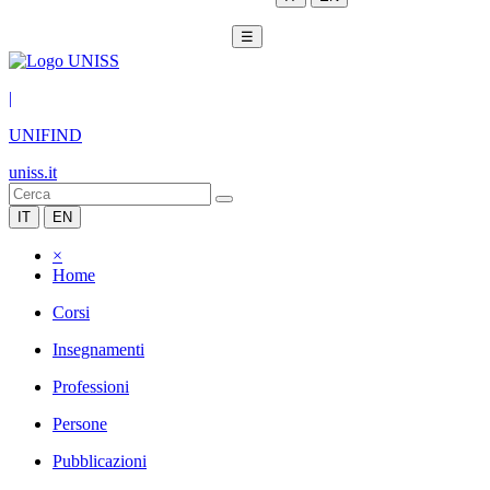
☰
|
UNIFIND
uniss.it
IT
EN
×
Home
Corsi
Insegnamenti
Professioni
Persone
Pubblicazioni