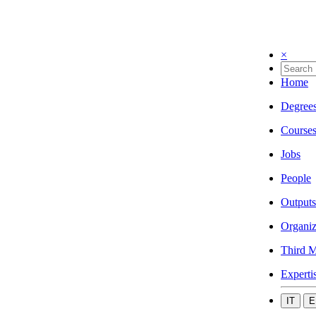
×
Home
Degree
Course
Jobs
People
Outputs
Organiz
Third M
Experti
IT
E