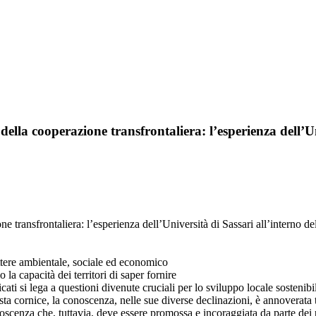
della cooperazione transfrontaliera: l’esperienza dell’Un
ione transfrontaliera: l’esperienza dell’Università di Sassari all’inter
tere ambientale, sociale ed economico
o la capacità dei territori di saper fornire
icati si lega a questioni divenute cruciali per lo sviluppo locale sostenibil
ta cornice, la conoscenza, nelle sue diverse declinazioni, è annoverata t
conoscenza che, tuttavia, deve essere promossa e incoraggiata da parte dei 