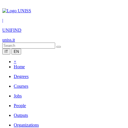
|
UNIFIND
uniss.it
IT
EN
×
Home
Degrees
Courses
Jobs
People
Outputs
Organizations