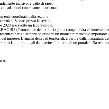
ondamente incisivo, a patto di saper
are vita ad azioni concretamente orientate
ntemente coordinata dalla sezione
rsità di Sassari presso la sede di
e 2020 si è svolto un laboratorio di
RRAGIR3 (Promozione del territorio per la competitività e l'innovazione n
presentato per gli studenti selezionati un momento formativo importante 
 del nuorese. L’analisi delle reti territoriali, a partire dalla mappatura del
ari ciclabili prototipali da inserire all’interno di un portale della rete tra
erari