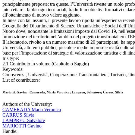
principalmente preposte; tra queste, l’Università riveste un ruolo prof
intercettare i fabbisogni territoriali, tradurli in obiettivi formativi e d
all’ottenimento di nuovo valore aggiunto.
In linea con tali assunti, il presente lavoro riporta un’esperienza rece
Geografia del Dipartimento di Scienze Umanistiche e Sociali dell’Unive
Nuoro dove, nonostante le limitazioni imposte dal Covid-19, nell’estat
promozione del territorio nell’ambito del progetto transfrontaliero TE
Il laboratorio, rivolto a un numero massimo di 20 partecipanti, ha rap
Università, altri enti pubblici, piccole e medie imprese e realtà culturali
base per l’impostazione di strategie di valorizzazione turistica e di itiner
Iris type:
2.1 Contributo in volume (Capitolo o Saggio)
Keywords:
Conoscenza, Università, Cooperazione Transfrontaliera, Turismo, Itin
List of contributors:
Mariotti, Gavino; Camerada, Maria Veronica; Lampreu, Salvatore; Carrus, Silvia
Authors of the University:
CAMERADA Maria Veronica
CARRUS Silvia
LAMPREU Salvatore
MARIOTTI Gavino
Handle: