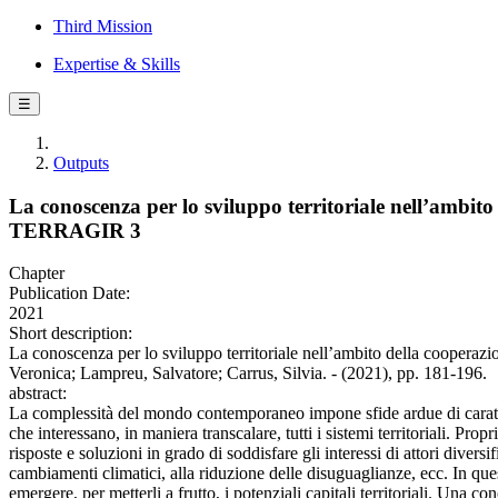
Third Mission
Expertise & Skills
☰
Outputs
La conoscenza per lo sviluppo territoriale nell’ambito 
TERRAGIR 3
Chapter
Publication Date:
2021
Short description:
La conoscenza per lo sviluppo territoriale nell’ambito della cooperaz
Veronica; Lampreu, Salvatore; Carrus, Silvia. - (2021), pp. 181-196.
abstract:
La complessità del mondo contemporaneo impone sfide ardue di carat
che interessano, in maniera transcalare, tutti i sistemi territoriali. Propri
risposte e soluzioni in grado di soddisfare gli interessi di attori diversif
cambiamenti climatici, alla riduzione delle disuguaglianze, ecc. In ques
emergere, per metterli a frutto, i potenziali capitali territoriali. Una 