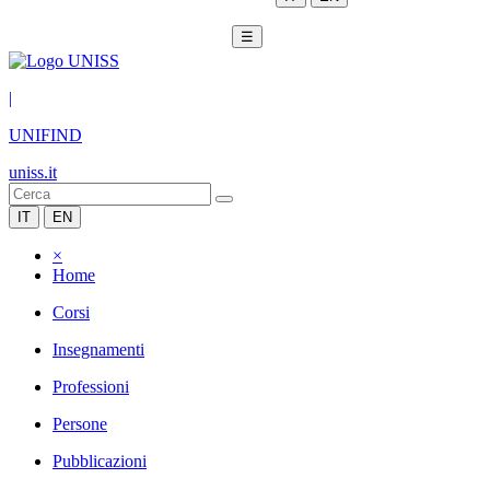
☰
|
UNIFIND
uniss.it
IT
EN
×
Home
Corsi
Insegnamenti
Professioni
Persone
Pubblicazioni