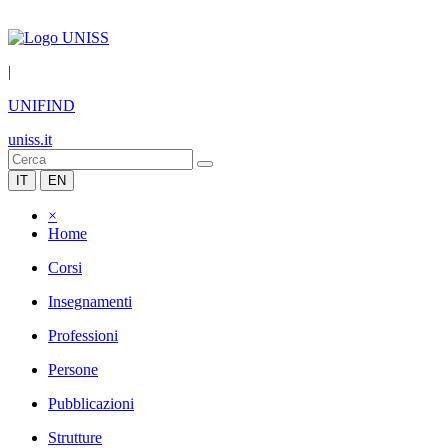
|
UNIFIND
uniss.it
IT
EN
×
Home
Corsi
Insegnamenti
Professioni
Persone
Pubblicazioni
Strutture