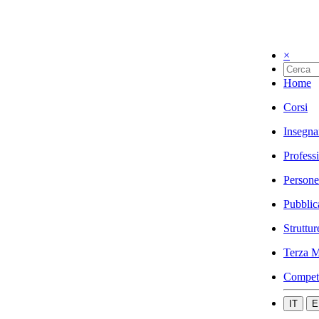
×
Home
Corsi
Insegna
Profess
Persone
Pubblic
Struttur
Terza M
Compet
IT
E