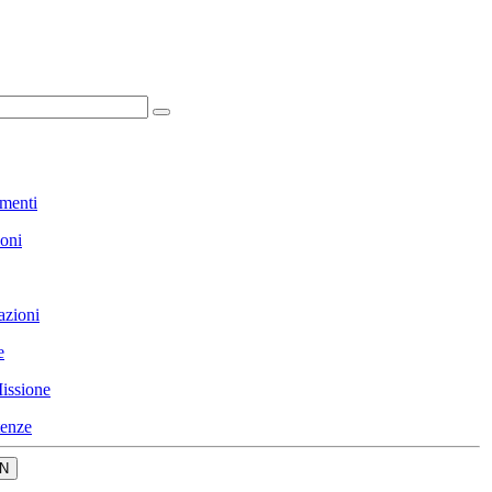
menti
ioni
azioni
e
issione
enze
N