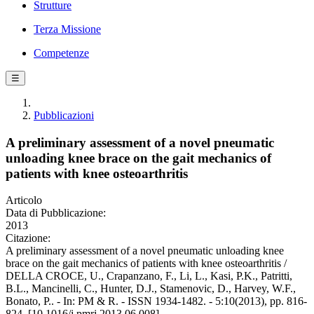
Strutture
Terza Missione
Competenze
☰
Pubblicazioni
A preliminary assessment of a novel pneumatic
unloading knee brace on the gait mechanics of
patients with knee osteoarthritis
Articolo
Data di Pubblicazione:
2013
Citazione:
A preliminary assessment of a novel pneumatic unloading knee
brace on the gait mechanics of patients with knee osteoarthritis /
DELLA CROCE, U., Crapanzano, F., Li, L., Kasi, P.K., Patritti,
B.L., Mancinelli, C., Hunter, D.J., Stamenovic, D., Harvey, W.F.,
Bonato, P.. - In: PM & R. - ISSN 1934-1482. - 5:10(2013), pp. 816-
824. [10.1016/j.pmrj.2013.06.008]