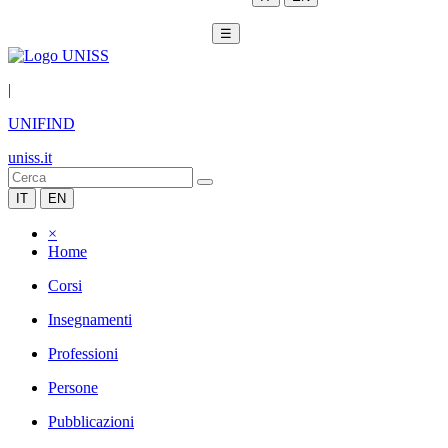
☰
|
UNIFIND
uniss.it
IT
EN
×
Home
Corsi
Insegnamenti
Professioni
Persone
Pubblicazioni