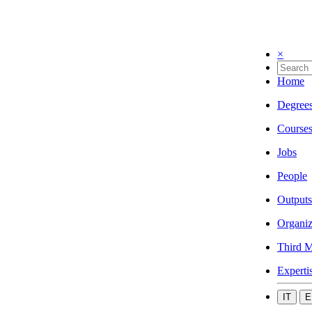
×
Home
Degree
Course
Jobs
People
Outputs
Organiz
Third M
Experti
IT
E