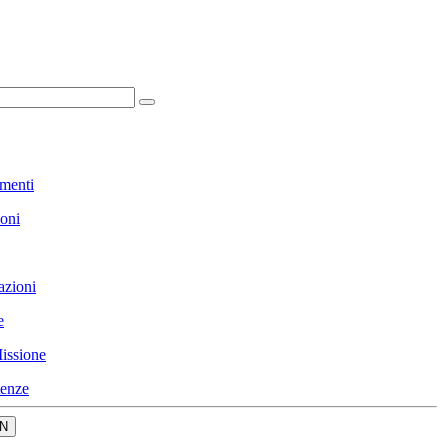
menti
ioni
azioni
e
issione
enze
N