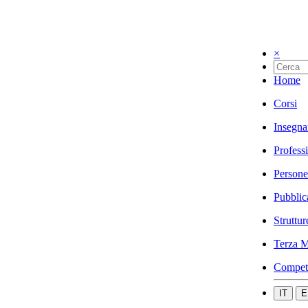
×
Home
Corsi
Insegna
Profess
Persone
Pubblic
Struttur
Terza M
Compet
IT
E