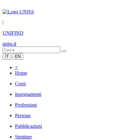
|
UNIFIND
uniss.it
IT
EN
×
Home
Corsi
Insegnamenti
Professioni
Persone
Pubblicazioni
Strutture