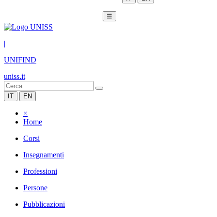
☰
|
UNIFIND
uniss.it
IT
EN
×
Home
Corsi
Insegnamenti
Professioni
Persone
Pubblicazioni