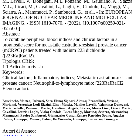
M., Lavelli, V., Donegani, M.I., Ponzano, M., Gaudiano, A., Stazza,
M.L., Licari, M., Cavallini, L., Laghi, V., Cindolo, L., Maggi, M.,
Sciarra, A., Mammucci, P., Sambuceti, G., et al.. - In: EUROPEAN
JOURNAL OF NUCLEAR MEDICINE AND MOLECULAR
IMAGING. - ISSN 1619-7070. - (2022). [10.1007/s00259-021-
05550-6]
Abstract:
To combine peripheral blood indices and clinical factors in a
prognostic score for metastatic castration-resistant prostate cancer
(mCRPC) patients treated with radium-223 dichloride
([223Ra]RaCl2).
Tipologia CRIS:
1.1 Articolo in rivista
Keywords:
Clinical factors; Inflammatory indices; Metastatic castration-resistant
prostate cancer; Neutrophil-to-lymphocyte ratio; [223Ra]RaCl2
Elenco autori:
Bauckneht, Matteo; Rebuzzi, Sara Elena; Signori, Alessio; Frantellizzi, Viviana;
Murianni, Veronica; Lodi Rizzini, Elisa; Mascia, Manlio; Lavelli, Valentina; Donegani,
Maria Isabella; Ponzano, Marta; Gaudiano, Angela; Stazza, Maria Lina; Licari, Maria;
Cavallini, Letizia; Laghi, Viola; Cindolo, Luca; Maggi, Martina; Sciarra, Alessandro;
Mammucci, Paolo; Sambuceti, Gianmario; Costa, Renato Patrizio; Spanu, Angela;
Rubini, Giuseppe; Monari, Fabio; De Vincentis, Giuseppe; Fornarini, Giuseppe
Autori di Ateneo: