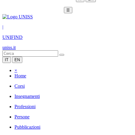
☰
|
UNIFIND
uniss.it
IT
EN
×
Home
Corsi
Insegnamenti
Professioni
Persone
Pubblicazioni