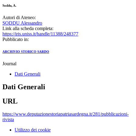
Soddu, A.
Autori di Ateneo:
SODDU Alessandro
Link alla scheda completa:
https://iris.uniss.it/handle/11388/248377
Pubblicato in:
ARCHIVIO STORICO SARDO
Journal
Dati Generali
Dati Generali
URL
https://www.deputazionestoriapatriasardegna.it/281/pubblicazioni-
rivista
Utilizzo dei cookie