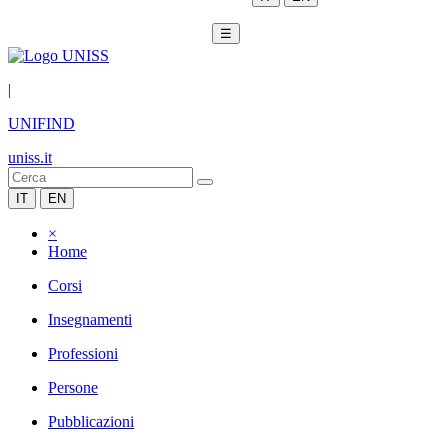
☰
|
UNIFIND
uniss.it
IT
EN
×
Home
Corsi
Insegnamenti
Professioni
Persone
Pubblicazioni