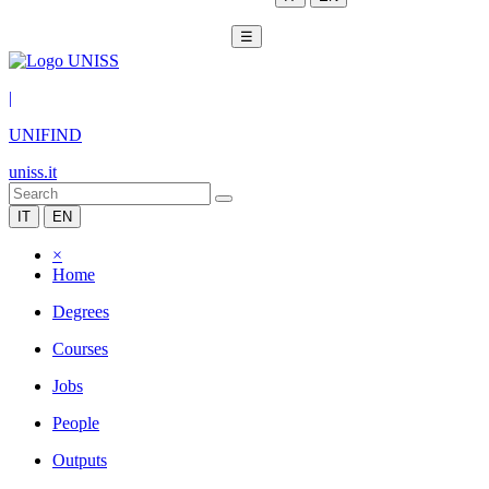
☰
|
UNIFIND
uniss.it
IT
EN
×
Home
Degrees
Courses
Jobs
People
Outputs