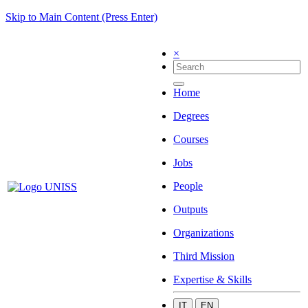
Skip to Main Content (Press Enter)
×
Home
Degrees
Courses
Jobs
People
Outputs
Organizations
Third Mission
Expertise & Skills
IT
EN