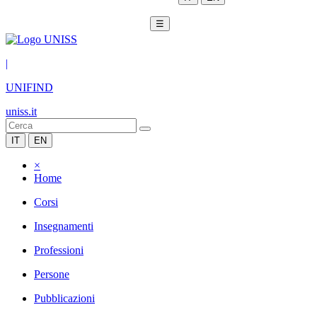
☰
|
UNIFIND
uniss.it
IT
EN
×
Home
Corsi
Insegnamenti
Professioni
Persone
Pubblicazioni