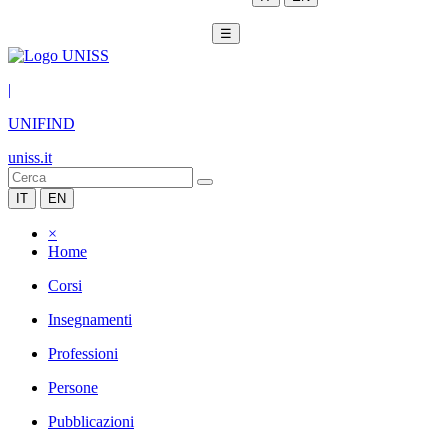
☰
|
UNIFIND
uniss.it
IT
EN
×
Home
Corsi
Insegnamenti
Professioni
Persone
Pubblicazioni