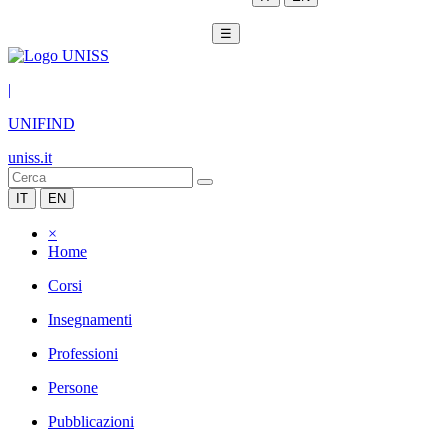
☰
|
UNIFIND
uniss.it
IT
EN
×
Home
Corsi
Insegnamenti
Professioni
Persone
Pubblicazioni