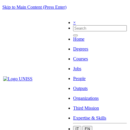
Skip to Main Content (Press Enter)
×
Home
Degrees
Courses
Jobs
People
Outputs
Organizations
Third Mission
Expertise & Skills
IT
EN