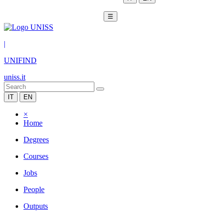
☰
|
UNIFIND
uniss.it
IT
EN
×
Home
Degrees
Courses
Jobs
People
Outputs